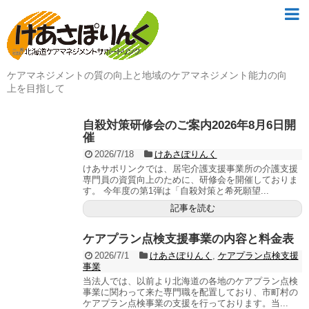
ケアマネジメントの質の向上と地域のケアマネジメント能力の向
上を目指して
自殺対策研修会のご案内2026年8月6日開
催
2026/7/18
けあさぽりんく
けあサポリンクでは、居宅介護支援事業所の介護支援
専門員の資質向上のために、研修会を開催しておりま
す。 今年度の第1弾は「自殺対策と希死願望...
記事を読む
ケアプラン点検支援事業の内容と料金表
2026/7/1
けあさぽりんく
,
ケアプラン点検支援
事業
当法人では、以前より北海道の各地のケアプラン点検
事業に関わって来た専門職を配置しており、市町村の
ケアプラン点検事業の支援を行っております。当...