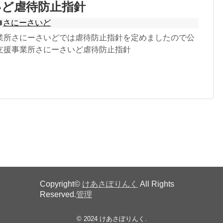
いど虐待防止指針
さにーさいど
業所さにーさいどでは虐待防止指針を定めましたので公
支援事業所さにーさいど虐待防止指針
Copyright©
けあさぽりんく
All Rights
Reserved.
管理
© 2024
けあさぽりんく
.