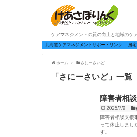
ケアマネジメントの質の向上と地域のケ
北海道ケアマネジメントサポートリンク
居宅
ホーム
さにーさいど
「
さにーさいど
」
一覧
障害者相
2025/7/9
障害者相談支援事
って休止しまし
す。