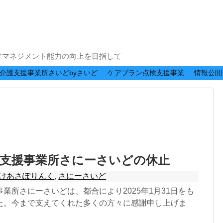
アマネジメント能力の向上を目指して
介護支援事業所さいどbyさいど
ケアプラン点検支援事業
情報公開
談支援事業所さにーさいどの休止
けあさぽりんく
,
さにーさいど
業所さにーさいどは、都合により2025年1月31日をも
た。今まで支えてくれた多くの方々に感謝申し上げま