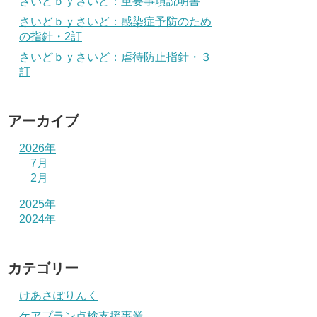
さいどｂｙさいど：重要事項説明書
さいどｂｙさいど：感染症予防のため
の指針・2訂
さいどｂｙさいど：虐待防止指針・３
訂
アーカイブ
2026年
7月
2月
2025年
2024年
カテゴリー
けあさぽりんく
ケアプラン点検支援事業