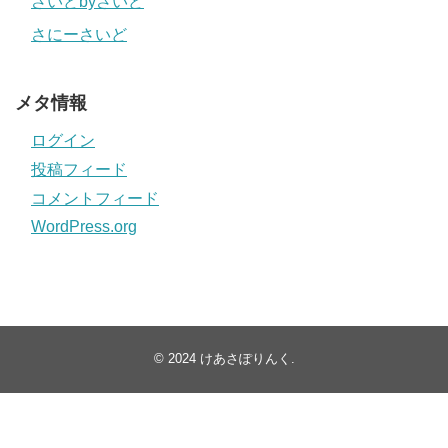
さいどbyさいど
さにーさいど
メタ情報
ログイン
投稿フィード
コメントフィード
WordPress.org
© 2024
けあさぽりんく
.