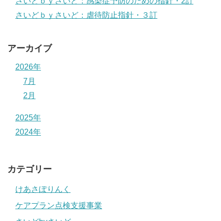
さいどｂｙさいど：感染症予防のための指針・2訂
さいどｂｙさいど：虐待防止指針・３訂
アーカイブ
2026年
7月
2月
2025年
2024年
カテゴリー
けあさぽりんく
ケアプラン点検支援事業